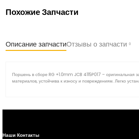
Похожие Запчасти
Описание запчасти
Отзывы о запчасти
0
Поршень в сборе RG +1.0mm JCB 4115P017 – оригинальная за
материалов, устойчива к износу и повреждениям. Легко уста
Наши Контакты