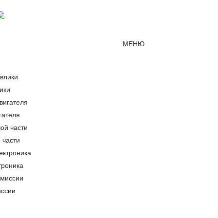
Мессенджер MAX
mirjcb@mail.ru
г. Краснодар
МЕНЮ
ики
гателя
 части
троника
иссии