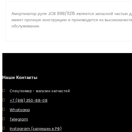
Амортизатор руля JCB 998/11215 является запасной частью 
имеет прочную конструкцию и производится из высококачеств
обслуживание.
Наши Контакты
Спецтехмир - магазин запчастей
+7 (918) 350-88-08
Whatsapp
Telegram
Instagram (запрещен в РФ)