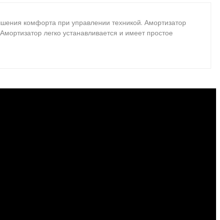
учшения комфорта при управлении техникой. Амортизатор
 Амортизатор легко устанавливается и имеет простое