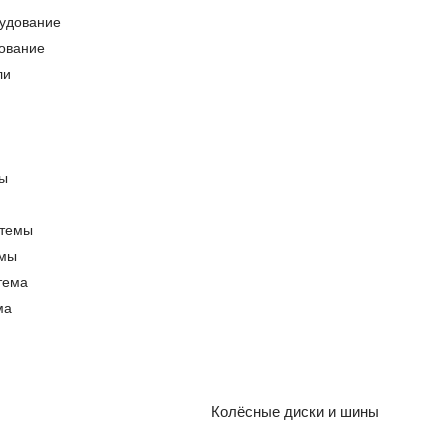
ование
емы
ма
Колёсные диски и шины