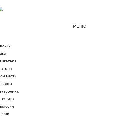
Мессенджер MAX
mirjcb@mail.ru
г. Краснодар
МЕНЮ
ики
гателя
 части
троника
иссии