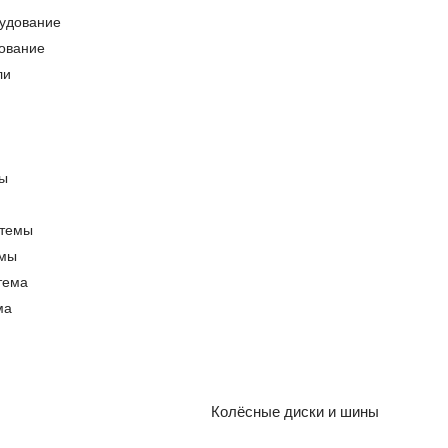
ование
емы
ма
Колёсные диски и шины