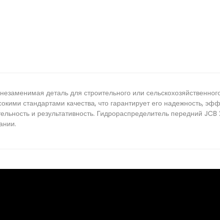
незаменимая деталь для строительного или сельскохозяйственног
сокими стандартами качества, что гарантирует его надежность, эф
льность и результативность. Гидрораспределитель передний JCB 2
ании.