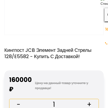
Кингпост JCB Элемент Задней Стрелы
128/E5582 - Купить С Доставкой!
160000
Цену на данный товар уточните у
₽
продавца!
-
+