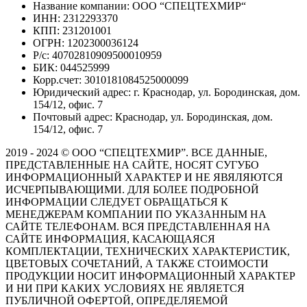
Название компании: ООО “СПЕЦТЕХМИР“
ИНН: 2312293370
КПП: 231201001
ОГРН: 1202300036124
Р/с: 40702810909500010959
БИК: 044525999
Корр.счет: 3010181084525000099
Юридический адрес: г. Краснодар, ул. Бородинская, дом.
154/12, офис. 7
Почтовый адрес: Краснодар, ул. Бородинская, дом.
154/12, офис. 7
2019 - 2024 © ООО “СПЕЦТЕХМИР”. ВСЕ ДАННЫЕ,
ПРЕДСТАВЛЕННЫЕ НА САЙТЕ, НОСЯТ СУГУБО
ИНФОРМАЦИОННЫЙ ХАРАКТЕР И НЕ ЯВЯЛЯЮТСЯ
ИСЧЕРПЫВАЮЩИМИ. ДЛЯ БОЛЕЕ ПОДРОБНОЙ
ИНФОРМАЦИИ СЛЕДУЕТ ОБРАЩАТЬСЯ К
МЕНЕДЖЕРАМ КОМПАНИИ ПО УКАЗАННЫМ НА
САЙТЕ ТЕЛЕФОНАМ. ВСЯ ПРЕДСТАВЛЕННАЯ НА
САЙТЕ ИНФОРМАЦИЯ, КАСАЮЩАЯСЯ
КОМПЛЕКТАЦИИ, ТЕХНИЧЕСКИХ ХАРАКТЕРИСТИК,
ЦВЕТОВЫХ СОЧЕТАНИЙ, А ТАКЖЕ СТОИМОСТИ
ПРОДУКЦИИ НОСИТ ИНФОРМАЦИОННЫЙ ХАРАКТЕР
И НИ ПРИ КАКИХ УСЛОВИЯХ НЕ ЯВЛЯЕТСЯ
ПУБЛИЧНОЙ ОФЕРТОЙ, ОПРЕДЕЛЯЕМОЙ