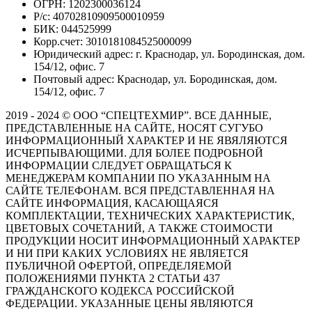
ОГРН: 1202300036124
Р/с: 40702810909500010959
БИК: 044525999
Корр.счет: 3010181084525000099
Юридический адрес: г. Краснодар, ул. Бородинская, дом.
154/12, офис. 7
Почтовый адрес: Краснодар, ул. Бородинская, дом.
154/12, офис. 7
2019 - 2024 © ООО “СПЕЦТЕХМИР”. ВСЕ ДАННЫЕ,
ПРЕДСТАВЛЕННЫЕ НА САЙТЕ, НОСЯТ СУГУБО
ИНФОРМАЦИОННЫЙ ХАРАКТЕР И НЕ ЯВЯЛЯЮТСЯ
ИСЧЕРПЫВАЮЩИМИ. ДЛЯ БОЛЕЕ ПОДРОБНОЙ
ИНФОРМАЦИИ СЛЕДУЕТ ОБРАЩАТЬСЯ К
МЕНЕДЖЕРАМ КОМПАНИИ ПО УКАЗАННЫМ НА
САЙТЕ ТЕЛЕФОНАМ. ВСЯ ПРЕДСТАВЛЕННАЯ НА
САЙТЕ ИНФОРМАЦИЯ, КАСАЮЩАЯСЯ
КОМПЛЕКТАЦИИ, ТЕХНИЧЕСКИХ ХАРАКТЕРИСТИК,
ЦВЕТОВЫХ СОЧЕТАНИЙ, А ТАКЖЕ СТОИМОСТИ
ПРОДУКЦИИ НОСИТ ИНФОРМАЦИОННЫЙ ХАРАКТЕР
И НИ ПРИ КАКИХ УСЛОВИЯХ НЕ ЯВЛЯЕТСЯ
ПУБЛИЧНОЙ ОФЕРТОЙ, ОПРЕДЕЛЯЕМОЙ
ПОЛОЖЕНИЯМИ ПУНКТА 2 СТАТЬИ 437
ГРАЖДАНСКОГО КОДЕКСА РОССИЙСКОЙ
ФЕДЕРАЦИИ. УКАЗАННЫЕ ЦЕНЫ ЯВЛЯЮТСЯ