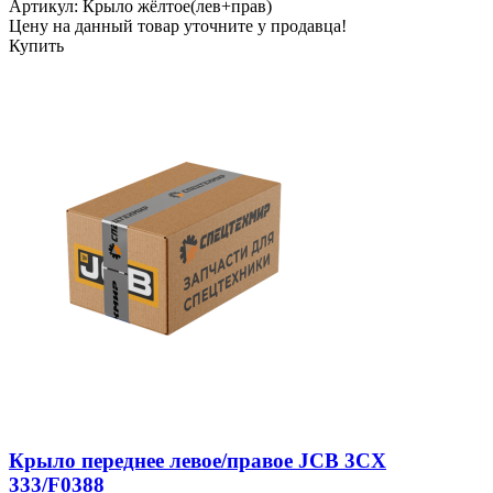
Артикул: Крыло жёлтое(лев+прав)
Цену на данный товар уточните у продавца!
Купить
Крыло переднее левое/правое JCB 3CX
333/F0388