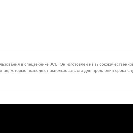
зования в спецтехнике JCB. Он изготовлен из высококачественно
ния, которые позволяют использовать его для продления срока слу