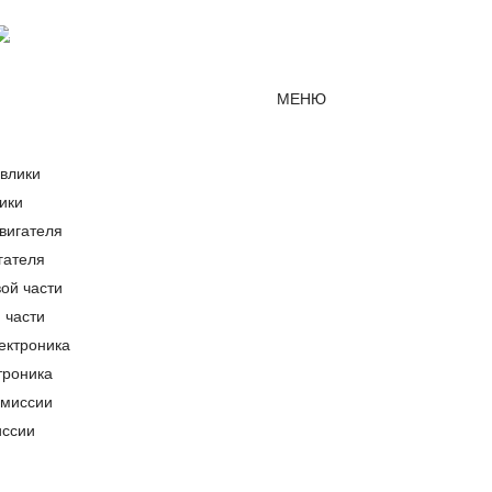
Мессенджер MAX
mirjcb@mail.ru
г. Краснодар
МЕНЮ
ики
гателя
 части
троника
иссии