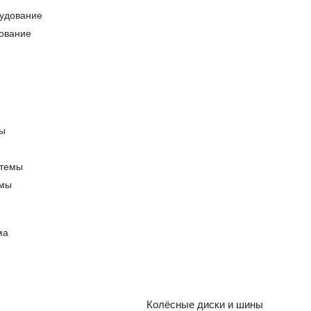
ование
емы
ма
Колёсные диски и шины