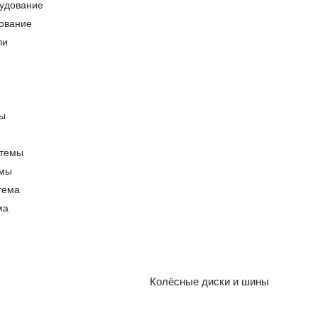
ование
емы
ма
Колёсные диски и шины