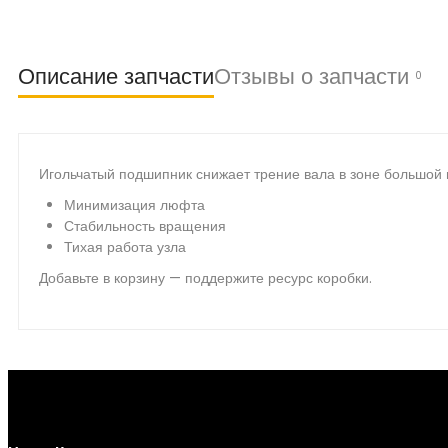
Описание запчасти
Отзывы о запчасти
0
Игольчатый подшипник снижает трение вала в зоне большой 
Минимизация люфта
Стабильность вращения
Тихая работа узла
Добавьте в корзину — поддержите ресурс коробки.