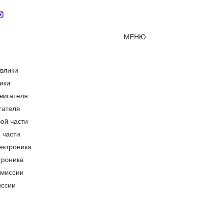
Мессенджер MAX
mirjcb@mail.ru
г. Краснодар
МЕНЮ
ики
гателя
 части
троника
иссии