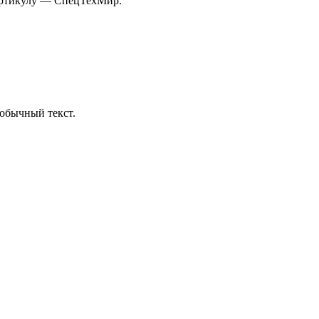
 артикулу — СпецТехМир.
обычный текст.