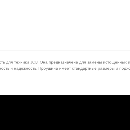
сть для техники JCB. Она предназначена для замены истощенных 
ность и надежность. Проушина имеет стандартные размеры и подх