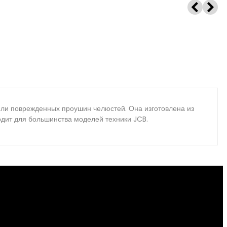
или поврежденных проушин челюстей. Она изготовлена из
одит для большинства моделей техники JCB.