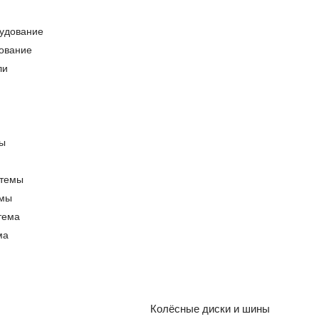
ование
емы
ма
Колёсные диски и шины