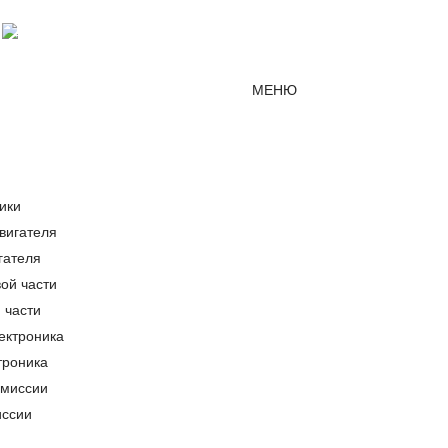
Мессенджер MAX
mirjcb@mail.ru
г. Красно
МЕНЮ
ики
гателя
 части
троника
иссии