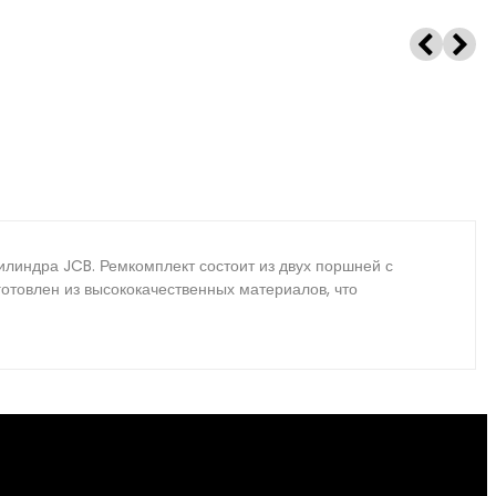
линдра JCB. Ремкомплект состоит из двух поршней с
готовлен из высококачественных материалов, что