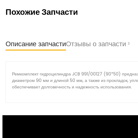
Похожие Запчасти
Описание запчасти
Отзывы о запчасти
3
Ремкомплект гидроцилиндра JCB 991/00127 (90*50) предназ
диаметром 90 мм и длиной 50 мм, а также из прокладок, упл
обеспечивает долговечность и надежность использования.