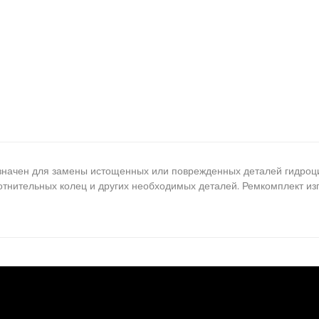
начен для замены истощенных или поврежденных деталей гидроци
отнительных колец и других необходимых деталей. Ремкомплект из