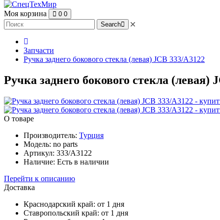
Моя корзина
0
0
Search
Запчасти
Ручка заднего бокового стекла (левая) JCB 333/A3122
Ручка заднего бокового стекла (левая) 
О товаре
Производитель:
Турция
Модель:
no parts
Артикул:
333/A3122
Наличие:
Есть в наличии
Перейти к описанию
Доставка
Краснодарский край:
от 1 дня
Ставропольский край:
от 1 дня