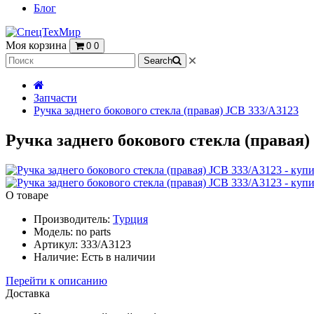
Блог
Моя корзина
0
0
Search
Запчасти
Ручка заднего бокового стекла (правая) JCB 333/A3123
Ручка заднего бокового стекла (правая)
О товаре
Производитель:
Турция
Модель:
no parts
Артикул:
333/A3123
Наличие:
Есть в наличии
Перейти к описанию
Доставка