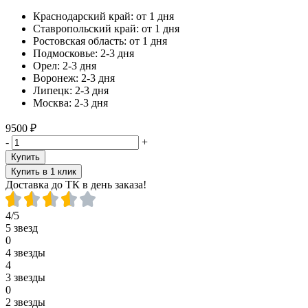
Краснодарский край:
от 1 дня
Ставропольский край:
от 1 дня
Ростовская область:
от 1 дня
Подмосковье:
2-3 дня
Орел:
2-3 дня
Воронеж:
2-3 дня
Липецк:
2-3 дня
Москва:
2-3 дня
9500 ₽
-
+
Купить
Купить в 1 клик
Доставка до ТК в день заказа!
4/5
5 звезд
0
4 звезды
4
3 звезды
0
2 звезды