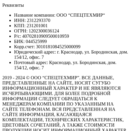
Реквизиты
Название компании: ООО “СПЕЦТЕХМИР“
ИНН: 2312293370
КПП: 231201001
ОГРН: 1202300036124
Р/с: 40702810909500010959
БИК: 044525999
Корр.счет: 3010181084525000099
Юридический адрес: г. Краснодар, ул. Бородинская, дом.
154/12, офис. 7
Почтовый адрес: Краснодар, ул. Бородинская, дом.
154/12, офис. 7
2019 - 2024 © ООО “СПЕЦТЕХМИР”. ВСЕ ДАННЫЕ,
ПРЕДСТАВЛЕННЫЕ НА САЙТЕ, НОСЯТ СУГУБО
ИНФОРМАЦИОННЫЙ ХАРАКТЕР И НЕ ЯВЯЛЯЮТСЯ
ИСЧЕРПЫВАЮЩИМИ. ДЛЯ БОЛЕЕ ПОДРОБНОЙ
ИНФОРМАЦИИ СЛЕДУЕТ ОБРАЩАТЬСЯ К
МЕНЕДЖЕРАМ КОМПАНИИ ПО УКАЗАННЫМ НА
САЙТЕ ТЕЛЕФОНАМ. ВСЯ ПРЕДСТАВЛЕННАЯ НА
САЙТЕ ИНФОРМАЦИЯ, КАСАЮЩАЯСЯ
КОМПЛЕКТАЦИИ, ТЕХНИЧЕСКИХ ХАРАКТЕРИСТИК,
ЦВЕТОВЫХ СОЧЕТАНИЙ, А ТАКЖЕ СТОИМОСТИ
ПРОДУКЦИИ НОСИТ ИНФОРМАЦИОННЫЙ ХАРАКТЕР