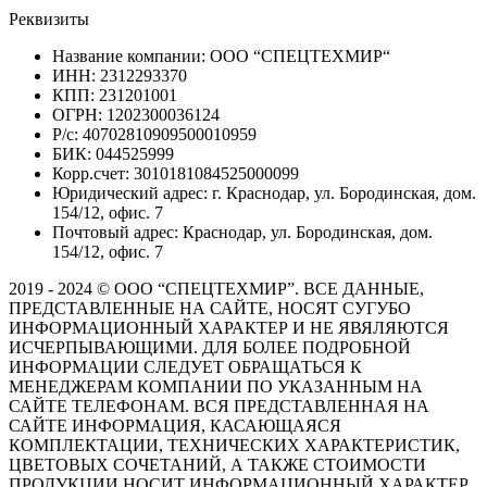
Реквизиты
Название компании: ООО “СПЕЦТЕХМИР“
ИНН: 2312293370
КПП: 231201001
ОГРН: 1202300036124
Р/с: 40702810909500010959
БИК: 044525999
Корр.счет: 3010181084525000099
Юридический адрес: г. Краснодар, ул. Бородинская, дом.
154/12, офис. 7
Почтовый адрес: Краснодар, ул. Бородинская, дом.
154/12, офис. 7
2019 - 2024 © ООО “СПЕЦТЕХМИР”. ВСЕ ДАННЫЕ,
ПРЕДСТАВЛЕННЫЕ НА САЙТЕ, НОСЯТ СУГУБО
ИНФОРМАЦИОННЫЙ ХАРАКТЕР И НЕ ЯВЯЛЯЮТСЯ
ИСЧЕРПЫВАЮЩИМИ. ДЛЯ БОЛЕЕ ПОДРОБНОЙ
ИНФОРМАЦИИ СЛЕДУЕТ ОБРАЩАТЬСЯ К
МЕНЕДЖЕРАМ КОМПАНИИ ПО УКАЗАННЫМ НА
САЙТЕ ТЕЛЕФОНАМ. ВСЯ ПРЕДСТАВЛЕННАЯ НА
САЙТЕ ИНФОРМАЦИЯ, КАСАЮЩАЯСЯ
КОМПЛЕКТАЦИИ, ТЕХНИЧЕСКИХ ХАРАКТЕРИСТИК,
ЦВЕТОВЫХ СОЧЕТАНИЙ, А ТАКЖЕ СТОИМОСТИ
ПРОДУКЦИИ НОСИТ ИНФОРМАЦИОННЫЙ ХАРАКТЕР