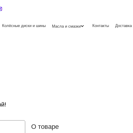
Мессенджер MAX
mirjcb@mail.ru
г. Краснодар
Колёсные диски и шины
Контакты
Доставка 
Масла и смазки
ой!
О товаре