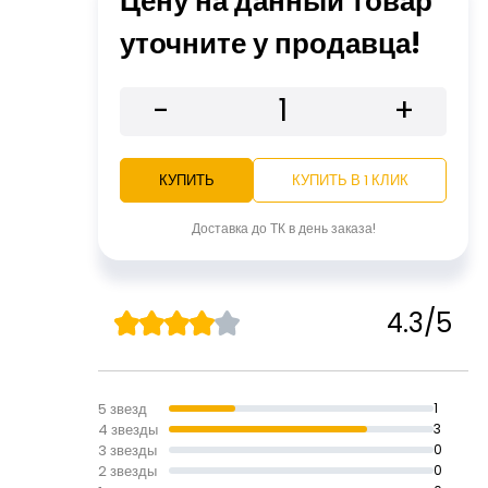
Цену на данный товар
уточните у продавца!
-
+
КУПИТЬ
КУПИТЬ В 1 КЛИК
Доставка до ТК в день заказа!
4.3/5
5 звезд
1
4 звезды
3
3 звезды
0
2 звезды
0