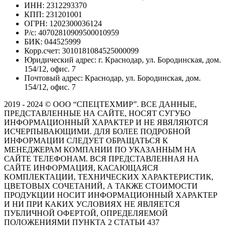
ИНН: 2312293370
КПП: 231201001
ОГРН: 1202300036124
Р/с: 40702810909500010959
БИК: 044525999
Корр.счет: 3010181084525000099
Юридический адрес: г. Краснодар, ул. Бородинская, дом.
154/12, офис. 7
Почтовый адрес: Краснодар, ул. Бородинская, дом.
154/12, офис. 7
2019 - 2024 © ООО “СПЕЦТЕХМИР”. ВСЕ ДАННЫЕ,
ПРЕДСТАВЛЕННЫЕ НА САЙТЕ, НОСЯТ СУГУБО
ИНФОРМАЦИОННЫЙ ХАРАКТЕР И НЕ ЯВЯЛЯЮТСЯ
ИСЧЕРПЫВАЮЩИМИ. ДЛЯ БОЛЕЕ ПОДРОБНОЙ
ИНФОРМАЦИИ СЛЕДУЕТ ОБРАЩАТЬСЯ К
МЕНЕДЖЕРАМ КОМПАНИИ ПО УКАЗАННЫМ НА
САЙТЕ ТЕЛЕФОНАМ. ВСЯ ПРЕДСТАВЛЕННАЯ НА
САЙТЕ ИНФОРМАЦИЯ, КАСАЮЩАЯСЯ
КОМПЛЕКТАЦИИ, ТЕХНИЧЕСКИХ ХАРАКТЕРИСТИК,
ЦВЕТОВЫХ СОЧЕТАНИЙ, А ТАКЖЕ СТОИМОСТИ
ПРОДУКЦИИ НОСИТ ИНФОРМАЦИОННЫЙ ХАРАКТЕР
И НИ ПРИ КАКИХ УСЛОВИЯХ НЕ ЯВЛЯЕТСЯ
ПУБЛИЧНОЙ ОФЕРТОЙ, ОПРЕДЕЛЯЕМОЙ
ПОЛОЖЕНИЯМИ ПУНКТА 2 СТАТЬИ 437