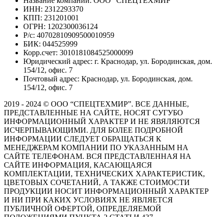
Название компании: ООО “СПЕЦТЕХМИР“
ИНН: 2312293370
КПП: 231201001
ОГРН: 1202300036124
Р/с: 40702810909500010959
БИК: 044525999
Корр.счет: 3010181084525000099
Юридический адрес: г. Краснодар, ул. Бородинская, дом.
154/12, офис. 7
Почтовый адрес: Краснодар, ул. Бородинская, дом.
154/12, офис. 7
2019 - 2024 © ООО “СПЕЦТЕХМИР”. ВСЕ ДАННЫЕ,
ПРЕДСТАВЛЕННЫЕ НА САЙТЕ, НОСЯТ СУГУБО
ИНФОРМАЦИОННЫЙ ХАРАКТЕР И НЕ ЯВЯЛЯЮТСЯ
ИСЧЕРПЫВАЮЩИМИ. ДЛЯ БОЛЕЕ ПОДРОБНОЙ
ИНФОРМАЦИИ СЛЕДУЕТ ОБРАЩАТЬСЯ К
МЕНЕДЖЕРАМ КОМПАНИИ ПО УКАЗАННЫМ НА
САЙТЕ ТЕЛЕФОНАМ. ВСЯ ПРЕДСТАВЛЕННАЯ НА
САЙТЕ ИНФОРМАЦИЯ, КАСАЮЩАЯСЯ
КОМПЛЕКТАЦИИ, ТЕХНИЧЕСКИХ ХАРАКТЕРИСТИК,
ЦВЕТОВЫХ СОЧЕТАНИЙ, А ТАКЖЕ СТОИМОСТИ
ПРОДУКЦИИ НОСИТ ИНФОРМАЦИОННЫЙ ХАРАКТЕР
И НИ ПРИ КАКИХ УСЛОВИЯХ НЕ ЯВЛЯЕТСЯ
ПУБЛИЧНОЙ ОФЕРТОЙ, ОПРЕДЕЛЯЕМОЙ