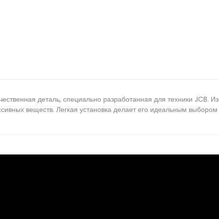
чественная деталь, специально разработанная для техники JCB. Из
ессивных веществ. Легкая установка делает его идеальным выборо