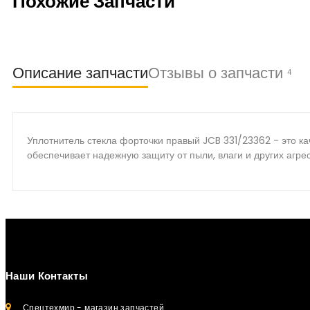
Похожие Запчасти
Описание запчасти
Отзывы о запчасти
4
Уплотнитель стекла форточки правый JCB 331/23362 - это ка
обеспечивает надежную защиту от пыли, влаги и других агр
Наши Контакты
Спецтехмир - магазин запчастей