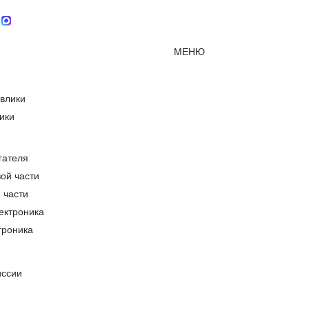
Мессенджер MAX
mirjcb@mail.ru
г. Красно
МЕНЮ
ики
гателя
 части
троника
иссии