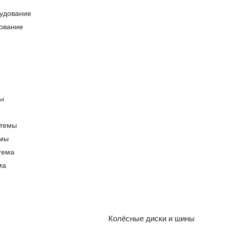
ование
емы
ма
Колёсные диски и шины