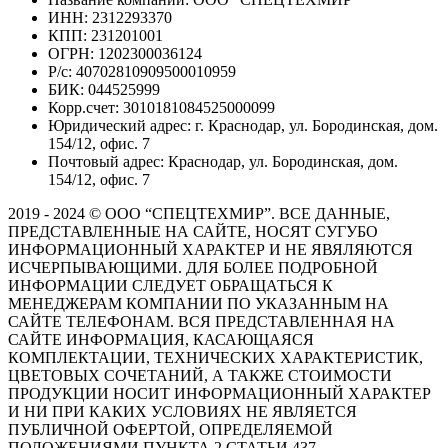
ИНН: 2312293370
КПП: 231201001
ОГРН: 1202300036124
Р/с: 40702810909500010959
БИК: 044525999
Корр.счет: 3010181084525000099
Юридический адрес: г. Краснодар, ул. Бородинская, дом.
154/12, офис. 7
Почтовый адрес: Краснодар, ул. Бородинская, дом.
154/12, офис. 7
2019 - 2024 © ООО “СПЕЦТЕХМИР”. ВСЕ ДАННЫЕ,
ПРЕДСТАВЛЕННЫЕ НА САЙТЕ, НОСЯТ СУГУБО
ИНФОРМАЦИОННЫЙ ХАРАКТЕР И НЕ ЯВЯЛЯЮТСЯ
ИСЧЕРПЫВАЮЩИМИ. ДЛЯ БОЛЕЕ ПОДРОБНОЙ
ИНФОРМАЦИИ СЛЕДУЕТ ОБРАЩАТЬСЯ К
МЕНЕДЖЕРАМ КОМПАНИИ ПО УКАЗАННЫМ НА
САЙТЕ ТЕЛЕФОНАМ. ВСЯ ПРЕДСТАВЛЕННАЯ НА
САЙТЕ ИНФОРМАЦИЯ, КАСАЮЩАЯСЯ
КОМПЛЕКТАЦИИ, ТЕХНИЧЕСКИХ ХАРАКТЕРИСТИК,
ЦВЕТОВЫХ СОЧЕТАНИЙ, А ТАКЖЕ СТОИМОСТИ
ПРОДУКЦИИ НОСИТ ИНФОРМАЦИОННЫЙ ХАРАКТЕР
И НИ ПРИ КАКИХ УСЛОВИЯХ НЕ ЯВЛЯЕТСЯ
ПУБЛИЧНОЙ ОФЕРТОЙ, ОПРЕДЕЛЯЕМОЙ
ПОЛОЖЕНИЯМИ ПУНКТА 2 СТАТЬИ 437