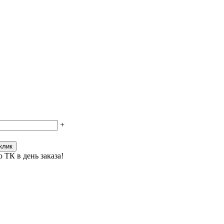
+
клик
 ТК в день заказа!