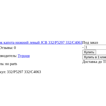
ок капота нижний левый JCB 332/P5297 332/C4063
Под заказ
-
Отзывы: 0
Купить
зводитель:
Турция
Купить в 1 кли
Доставка до ТК
ль:
no parts
кул:
332/P5297 332/C4063