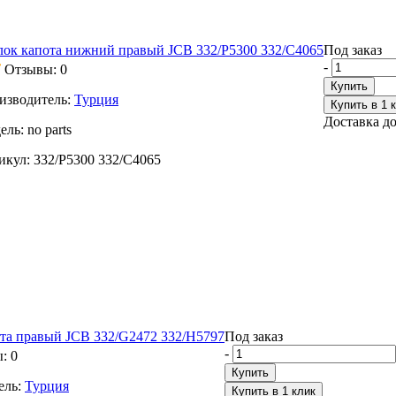
лок капота нижний правый JCB 332/P5300 332/C4065
Под заказ
-
Отзывы: 0
Купить
изводитель:
Турция
Купить в 1 
Доставка до
ель:
no parts
икул:
332/P5300 332/C4065
та правый JCB 332/G2472 332/H5797
Под заказ
-
: 0
Купить
ель:
Турция
Купить в 1 клик