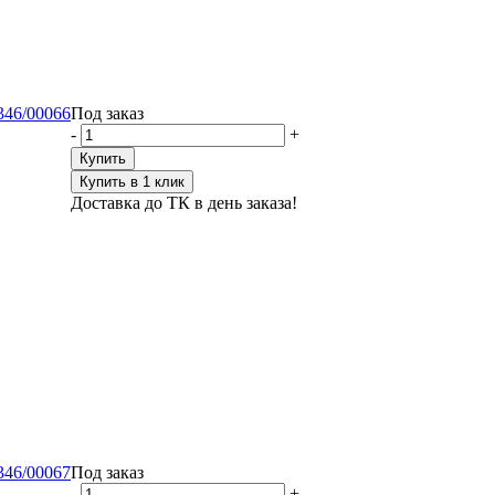
346/00066
Под заказ
-
+
Купить
Купить в 1 клик
Доставка до ТК в день заказа!
346/00067
Под заказ
-
+