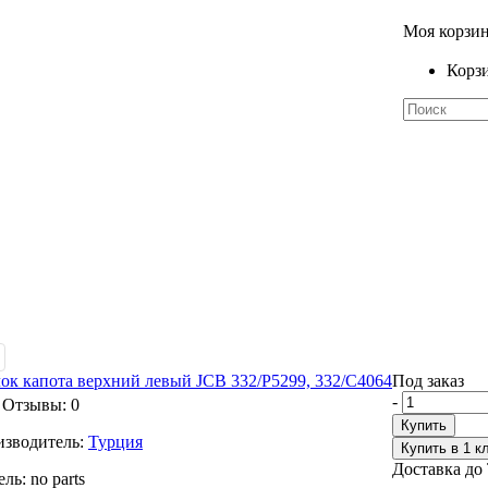
Моя корзи
Корзи
ок капота верхний левый JCB 332/P5299, 332/C4064
Под заказ
-
Отзывы: 0
Купить
зводитель:
Турция
Купить в 1 к
Доставка до 
ль:
no parts