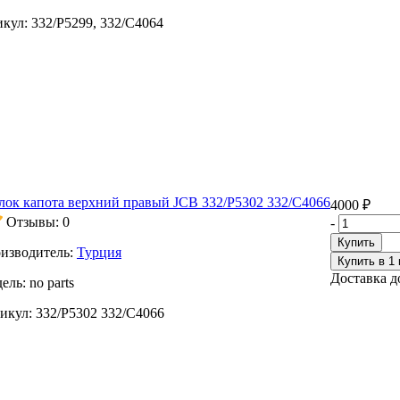
кул:
332/P5299, 332/C4064
лок капота верхний правый JCB 332/P5302 332/C4066
4000 ₽
Отзывы: 0
-
Купить
изводитель:
Турция
Купить в 1 
Доставка до
ель:
no parts
икул:
332/P5302 332/C4066