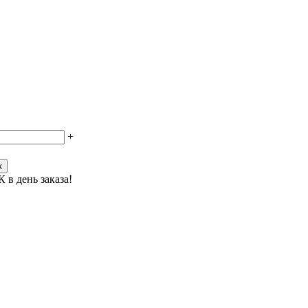
+
к
 в день заказа!