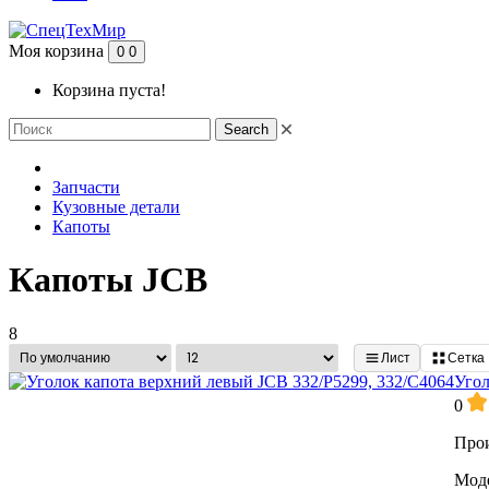
Моя корзина
0
0
Корзина пуста!
Search
Запчасти
Кузовные детали
Капоты
Капоты JCB
8
Лист
Сетка
Угол
0
Прои
Моде