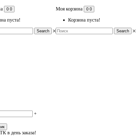
на
Моя корзина
0
0
0
0
на пуста!
Корзина пуста!
Search
Search
+
лик
ТК в день заказа!