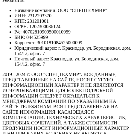
Реквизиты
Название компании: ООО “СПЕЦТЕХМИР“
ИНН: 2312293370
КПП: 231201001
ОГРН: 1202300036124
Р/с: 40702810909500010959
БИК: 044525999
Корр.счет: 3010181084525000099
Юридический адрес: г. Краснодар, ул. Бородинская, дом.
154/12, офис. 7
Почтовый адрес: Краснодар, ул. Бородинская, дом.
154/12, офис. 7
2019 - 2024 © ООО “СПЕЦТЕХМИР”. ВСЕ ДАННЫЕ,
ПРЕДСТАВЛЕННЫЕ НА САЙТЕ, НОСЯТ СУГУБО
ИНФОРМАЦИОННЫЙ ХАРАКТЕР И НЕ ЯВЯЛЯЮТСЯ
ИСЧЕРПЫВАЮЩИМИ. ДЛЯ БОЛЕЕ ПОДРОБНОЙ
ИНФОРМАЦИИ СЛЕДУЕТ ОБРАЩАТЬСЯ К
МЕНЕДЖЕРАМ КОМПАНИИ ПО УКАЗАННЫМ НА
САЙТЕ ТЕЛЕФОНАМ. ВСЯ ПРЕДСТАВЛЕННАЯ НА
САЙТЕ ИНФОРМАЦИЯ, КАСАЮЩАЯСЯ
КОМПЛЕКТАЦИИ, ТЕХНИЧЕСКИХ ХАРАКТЕРИСТИК,
ЦВЕТОВЫХ СОЧЕТАНИЙ, А ТАКЖЕ СТОИМОСТИ
ПРОДУКЦИИ НОСИТ ИНФОРМАЦИОННЫЙ ХАРАКТЕР
И НИ ПРИ КАКИХ УСЛОВИЯХ НЕ ЯВЛЯЕТСЯ