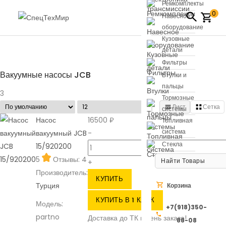
Ремкомплекты
0
Навесное
оборудование
Кузовные
детали
Фильтры
Вакуумные насосы JCB
Втулки и
пальцы
3
Тормозные
Лист
Сетка
системы
Насос
16500 ₽
Топливная
система
вакуумный JCB
-
Стекла
15/920200
5
Отзывы: 4
+
Производитель:
КУПИТЬ
Турция
КУПИТЬ В 1 КЛИК
Модель:
+7(918)350-
partno
Доставка до ТК в день заказа!
88-08