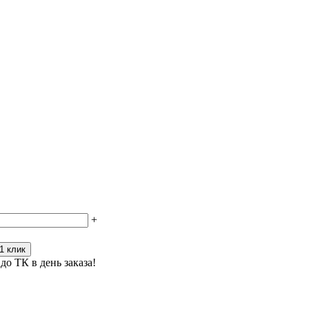
+
1 клик
до ТК в день заказа!