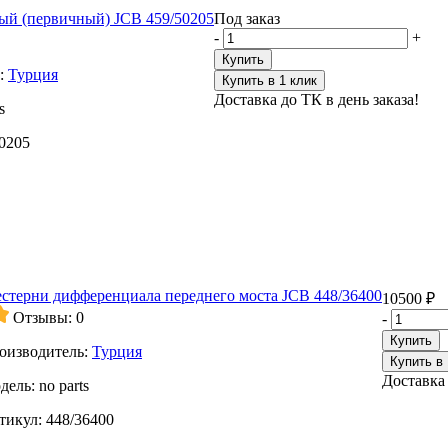
ый (первичный) JCB 459/50205
Под заказ
-
+
Купить
:
Турция
Купить в 1 клик
Доставка до ТК в день заказа!
s
0205
стерни дифференциала переднего моста JCB 448/36400
10500 ₽
Отзывы: 0
-
Купить
оизводитель:
Турция
Купить в 
Доставка 
дель:
no parts
тикул:
448/36400