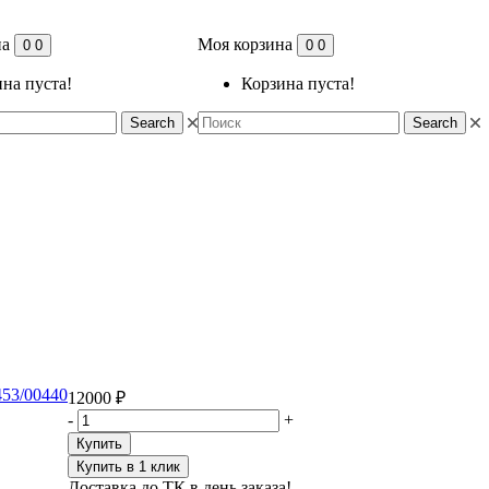
на
Моя корзина
0
0
0
0
на пуста!
Корзина пуста!
Search
Search
453/00440
12000 ₽
-
+
Купить
Купить в 1 клик
Доставка до ТК в день заказа!