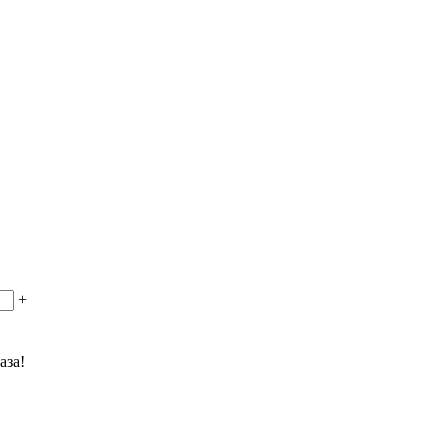
+
аза!