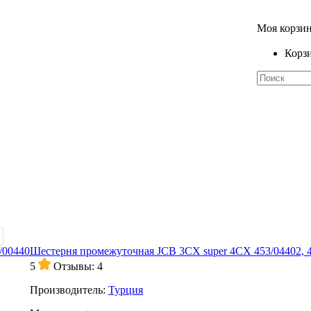
Моя корзи
Корзи
Шестерня промежуточная JCB 3CX super 4СХ 453/04402, 
5
Отзывы: 4
Производитель:
Турция