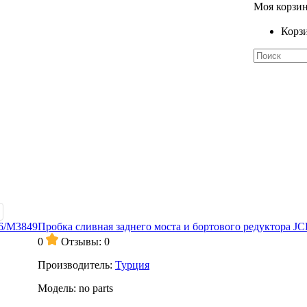
Моя корзи
Корзи
Пробка сливная заднего моста и бортового редуктора J
0
Отзывы: 0
Производитель:
Турция
Модель:
no parts