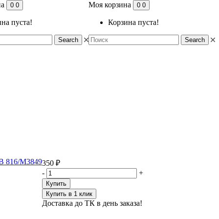
на
Моя корзина
0
0
0
0
на пуста!
Корзина пуста!
Search
Search
CB 816/M3849
350 ₽
-
+
Купить
Купить в 1 клик
Доставка до ТК в день заказа!