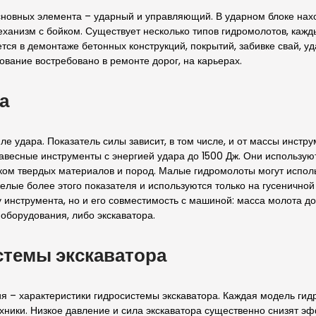
сновных элемента – ударный и управляющий. В ударном блоке нахо
ханизм с бойком. Существует несколько типов гидромолотов, каж
тся в демонтаже бетонных конструкций, покрытий, забивке свай, у
ование востребовано в ремонте дорог, на карьерах.
а
е удара. Показатель силы зависит, в том числе, и от массы инстру
авесные инструменты с энергией удара до 1500 Дж. Они используют
ком твердых материалов и пород. Малые гидромолоты могут испол
желые более этого показателя и используются только на гусенично
инструмента, но и его совместимость с машиной: масса молота дол
оборудования, либо экскаватора.
стемы экскаватора
 – характеристики гидросистемы экскаватора. Каждая модель гид
хники. Низкое давление и сила экскаватора существенно снизят эф