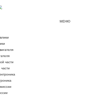
Мессенджер MAX
mirjcb@mail.ru
г. Краснодар
МЕНЮ
ики
гателя
 части
троника
иссии