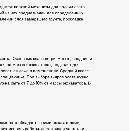
дятся: верхний механизм для подачи азота,
дый из них предназначен для определенных
далении слоя замерзшего грунта, прокладке
мента. Основных классов три: малые, средние и
ся на малых экскаваторах, подходят для
ьзоваться даже в помещениях. Средний класс
й спецтехнике. При выборе гидромолота нужно
жна быть от 7 до 10% от массы экскаватора. В
ромолота обладает своими показателями,
фективность работы, достаточная частота и