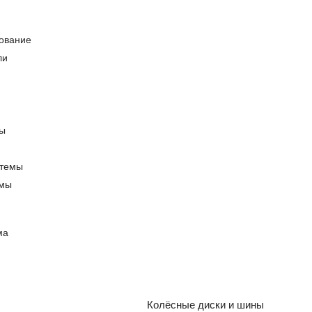
ование
емы
ма
Колёсные диски и шины