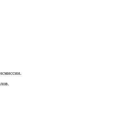
ансмиссии.
лов.