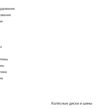
ование
емы
ма
Колёсные диски и шины