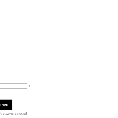
+
 клик
К в день заказа!