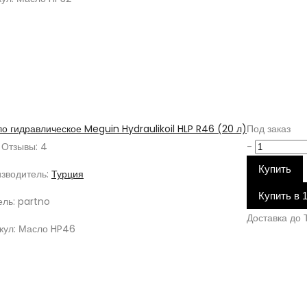
о гидравлическое Meguin Hydraulikoil HLP R46 (20 л)
Под заказ
Отзывы: 4
-
Купить
зводитель:
Турция
Купить в 
ль:
partno
Доставка до Т
кул:
Масло HP46