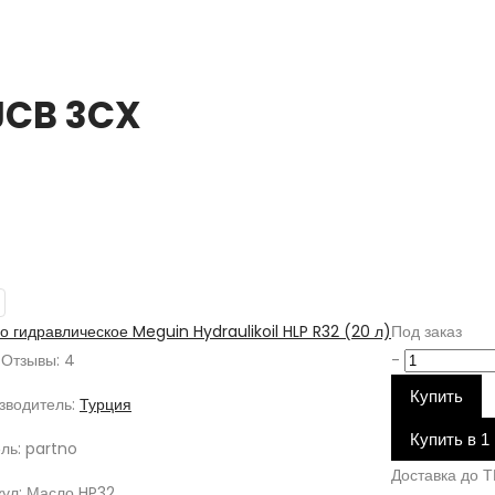
JCB 3CX
о гидравлическое Meguin Hydraulikoil HLP R32 (20 л)
Под заказ
Отзывы: 4
-
Купить
зводитель:
Турция
Купить в 1
ль:
partno
Доставка до Т
ул:
Масло HP32