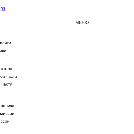
Мессенджер MAX
mirjcb@mail.ru
г. Красно
МЕНЮ
ики
гателя
 части
троника
иссии