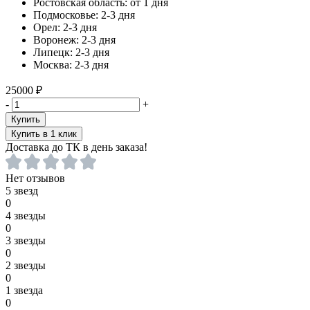
Ростовская область:
от 1 дня
Подмосковье:
2-3 дня
Орел:
2-3 дня
Воронеж:
2-3 дня
Липецк:
2-3 дня
Москва:
2-3 дня
25000 ₽
-
+
Купить
Купить в 1 клик
Доставка до ТК в день заказа!
Нет отзывов
5 звезд
0
4 звезды
0
3 звезды
0
2 звезды
0
1 звезда
0