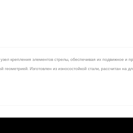
 узел крепления элементов стрелы, обеспечивая их подвижное и п
й геометрией. Изготовлен из износостойкой стали, рассчитан на д