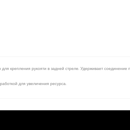
для крепления рукояти в задней стреле. Удерживает соединение п
работкой для увеличения ресурса.