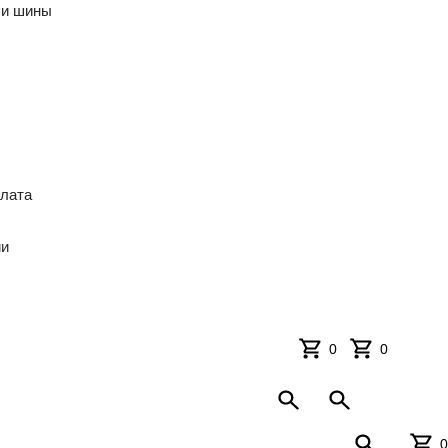
 и шины
ы
плата
ии
0
0
0