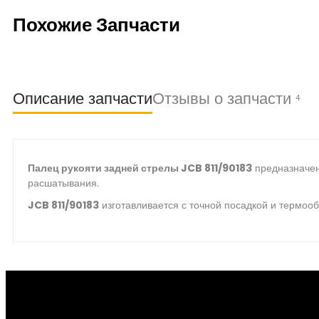
Похожие Запчасти
Описание запчасти
Отзывы о запчасти
4
Палец рукояти задней стрелы JCB 811/90183
предназначен 
расшатывания.
JCB 811/90183
изготавливается с точной посадкой и термооб