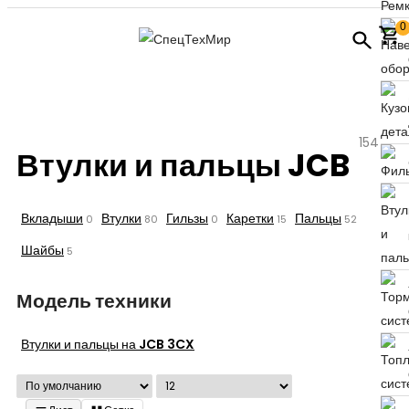
0
154
Втулки и пальцы JCB
Вкладыши
Втулки
Гильзы
Каретки
Пальцы
0
80
0
15
52
Шайбы
5
Модель техники
Втулки и пальцы на JCB 3CX