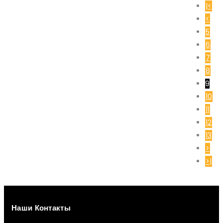
|<
<
5
6
7
8
9
10
11
12
13
>
>|
Наши Контакты