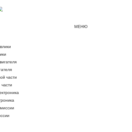
Мессенджер MAX
mirjcb@mail.ru
г. Краснодар
МЕНЮ
ики
гателя
 части
троника
иссии