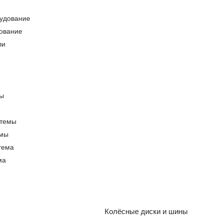
ование
емы
ма
Колёсные диски и шины