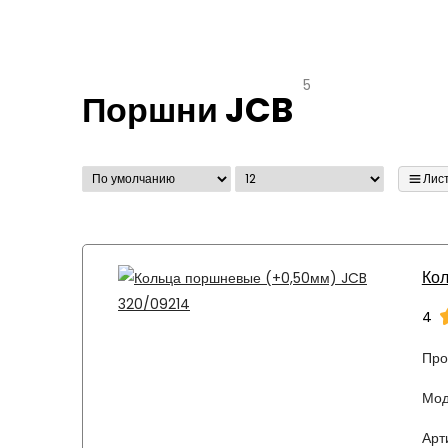
5
Поршни JCB
Лис
Ко
4
Про
Мод
Арт