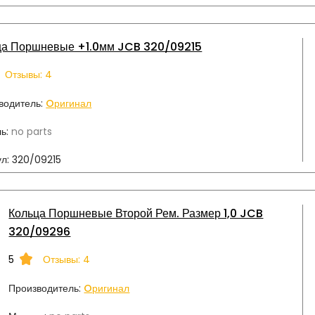
ца Поршневые +1.0мм JCB 320/09215
Отзывы: 4
водитель:
Oригинал
ь:
no parts
л:
320/09215
Кольца Поршневые Второй Рем. Размер 1,0 JCB
320/09296
5
Отзывы: 4
Производитель:
Oригинал