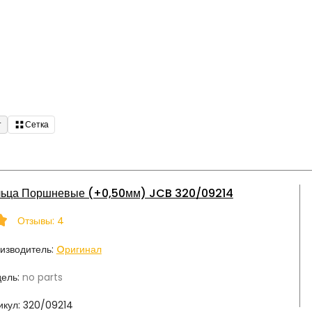
т
Сетка
льца Поршневые (+0,50мм) JCB 320/09214
Отзывы: 4
изводитель:
Oригинал
ель:
no parts
икул:
320/09214