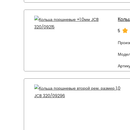
Коль
5
Произ
Модел
Артику