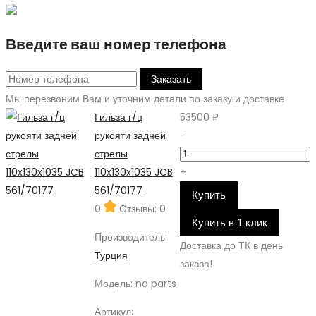
Введите ваш номер телефона
Заказать
Мы перезвоним Вам и уточним детали по заказу и доставке
Гильза г/ц
53500 ₽
рукояти задней
-
стрелы
110x130x1035 JCB
+
561/70177
Купить
0
Отзывы: 0
Купить в 1 клик
Производитель:
Доставка до ТК в день
Турция
заказа!
Модель:
no parts
Артикул: