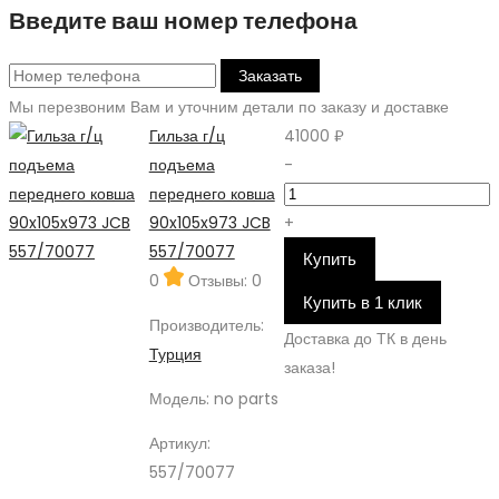
Введите ваш номер телефона
Заказать
Мы перезвоним Вам и уточним детали по заказу и доставке
Гильза г/ц
41000 ₽
подъема
-
переднего ковша
90x105x973 JCB
+
557/70077
Купить
0
Отзывы: 0
Купить в 1 клик
Производитель:
Доставка до ТК в день
Турция
заказа!
Модель:
no parts
Артикул:
557/70077