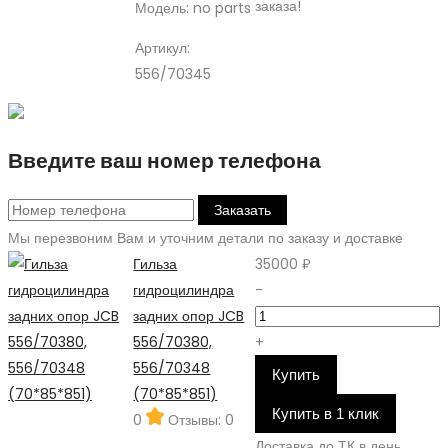
заказа!
Модель:
no parts
Артикул:
556/70345
Введите ваш номер телефона
Заказать
Мы перезвоним Вам и уточним детали по заказу и доставке
Гильза
35000 ₽
гидроцилиндра
-
задних опор JCB
556/70380,
+
556/70348
Купить
(70*85*851)
Купить в 1 клик
0
Отзывы: 0
Доставка до ТК в день