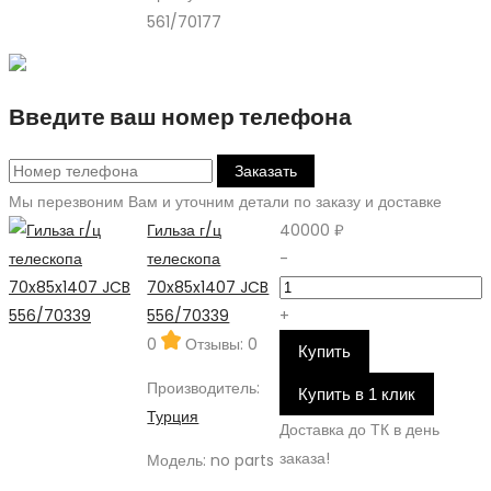
561/70177
Введите ваш номер телефона
Заказать
Мы перезвоним Вам и уточним детали по заказу и доставке
Гильза г/ц
40000 ₽
телескопа
-
70x85x1407 JCB
556/70339
+
0
Отзывы: 0
Купить
Производитель:
Купить в 1 клик
Турция
Доставка до ТК в день
заказа!
Модель:
no parts