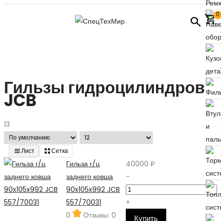
0
Гильзы гидроцилиндров
JCB
13
Лист
Сетка
Гильза г/ц
40000 ₽
заднего ковша
-
90x105x992 JCB
557/70031
+
0
Отзывы: 0
Купить