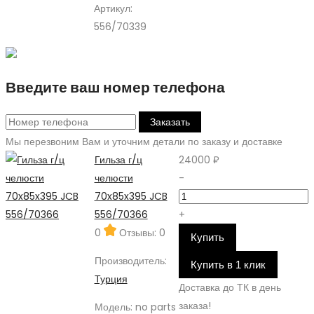
Артикул:
556/70339
Введите ваш номер телефона
Заказать
Мы перезвоним Вам и уточним детали по заказу и доставке
Гильза г/ц
24000 ₽
челюсти
-
70x85x395 JCB
556/70366
+
0
Отзывы: 0
Купить
Производитель:
Купить в 1 клик
Турция
Доставка до ТК в день
заказа!
Модель:
no parts