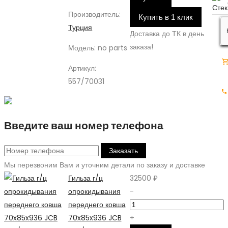
Производитель:
Купить в 1 клик
Турция
Доставка до ТК в день
заказа!
Модель:
no parts
Артикул:
557/70031
Введите ваш номер телефона
Заказать
Мы перезвоним Вам и уточним детали по заказу и доставке
Гильза г/ц
32500 ₽
опрокидывания
-
переднего ковша
70x85x936 JCB
+