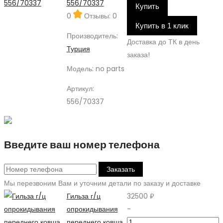
556/70337
Купить
0
Отзывы: 0
Купить в 1 клик
Производитель:
Доставка до ТК в день
Турция
заказа!
Модель:
no parts
Артикул:
556/70337
Введите ваш номер телефона
Заказать
Мы перезвоним Вам и уточним детали по заказу и доставке
Гильза г/ц
32500 ₽
опрокидывания
-
переднего ковша