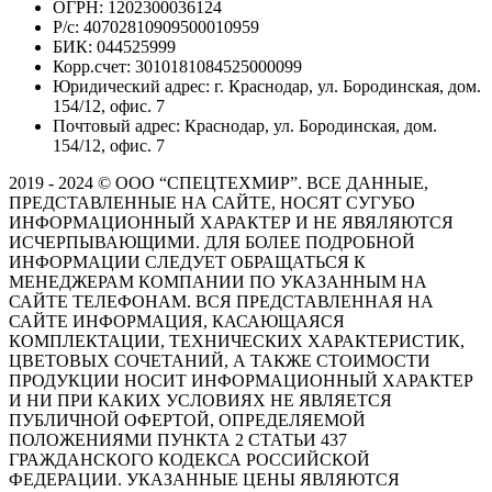
ОГРН: 1202300036124
Р/с: 40702810909500010959
БИК: 044525999
Корр.счет: 3010181084525000099
Юридический адрес: г. Краснодар, ул. Бородинская, дом.
154/12, офис. 7
Почтовый адрес: Краснодар, ул. Бородинская, дом.
154/12, офис. 7
2019 - 2024 © ООО “СПЕЦТЕХМИР”. ВСЕ ДАННЫЕ,
ПРЕДСТАВЛЕННЫЕ НА САЙТЕ, НОСЯТ СУГУБО
ИНФОРМАЦИОННЫЙ ХАРАКТЕР И НЕ ЯВЯЛЯЮТСЯ
ИСЧЕРПЫВАЮЩИМИ. ДЛЯ БОЛЕЕ ПОДРОБНОЙ
ИНФОРМАЦИИ СЛЕДУЕТ ОБРАЩАТЬСЯ К
МЕНЕДЖЕРАМ КОМПАНИИ ПО УКАЗАННЫМ НА
САЙТЕ ТЕЛЕФОНАМ. ВСЯ ПРЕДСТАВЛЕННАЯ НА
САЙТЕ ИНФОРМАЦИЯ, КАСАЮЩАЯСЯ
КОМПЛЕКТАЦИИ, ТЕХНИЧЕСКИХ ХАРАКТЕРИСТИК,
ЦВЕТОВЫХ СОЧЕТАНИЙ, А ТАКЖЕ СТОИМОСТИ
ПРОДУКЦИИ НОСИТ ИНФОРМАЦИОННЫЙ ХАРАКТЕР
И НИ ПРИ КАКИХ УСЛОВИЯХ НЕ ЯВЛЯЕТСЯ
ПУБЛИЧНОЙ ОФЕРТОЙ, ОПРЕДЕЛЯЕМОЙ
ПОЛОЖЕНИЯМИ ПУНКТА 2 СТАТЬИ 437
ГРАЖДАНСКОГО КОДЕКСА РОССИЙСКОЙ
ФЕДЕРАЦИИ. УКАЗАННЫЕ ЦЕНЫ ЯВЛЯЮТСЯ