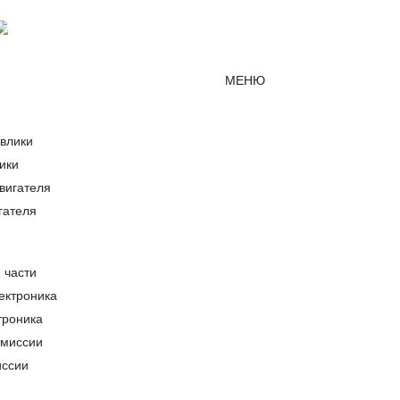
Мессенджер MAX
mirjcb@mail.ru
г. Краснодар
МЕНЮ
ики
гателя
 части
троника
иссии