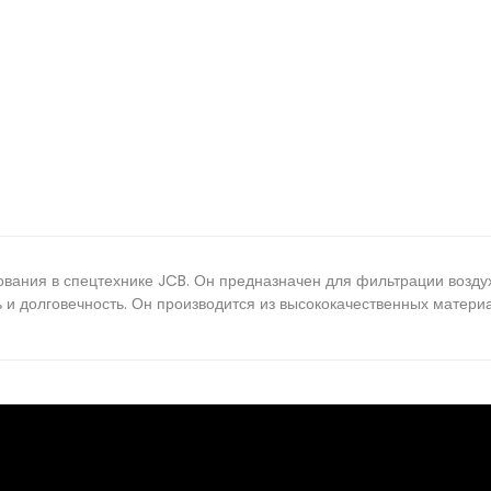
вания в спецтехнике JCB. Он предназначен для фильтрации воздух
 и долговечность. Он производится из высококачественных материа