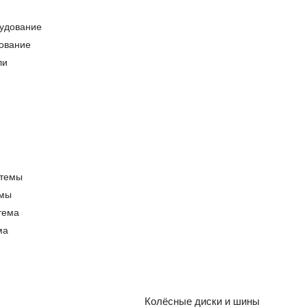
ование
емы
ма
Колёсные диски и шины