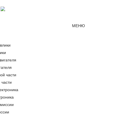
Мессенджер MAX
mirjcb@mail.ru
г. Красно
МЕНЮ
ики
гателя
 части
троника
иссии