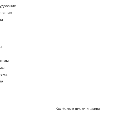
ование
емы
ма
Колёсные диски и шины