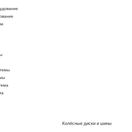
ование
емы
ма
Колёсные диски и шины