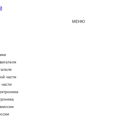
Мессенджер MAX
mirjcb@mail.ru
г. Краснодар
МЕНЮ
ики
гателя
 части
троника
иссии