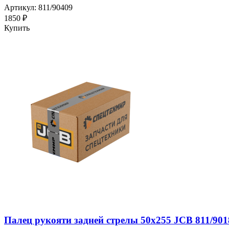
Артикул: 811/90409
1850 ₽
Купить
Палец рукояти задней стрелы 50x255 JCB 811/901