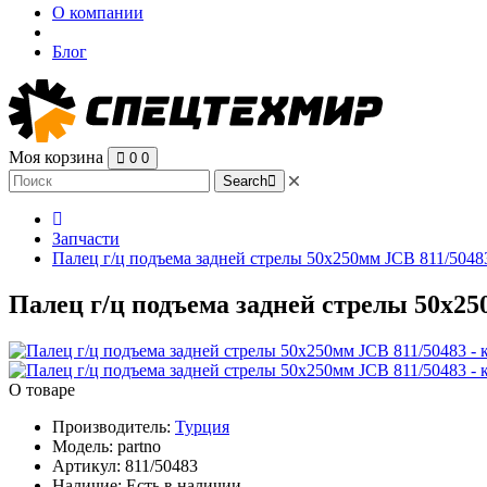
О компании
Блог
Моя корзина
0
0
Search
Запчасти
Палец г/ц подъема задней стрелы 50х250мм JCB 811/5048
Палец г/ц подъема задней стрелы 50х250
О товаре
Производитель:
Турция
Модель:
partno
Артикул:
811/50483
Наличие:
Есть в наличии