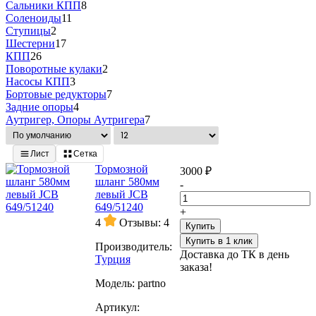
Сальники КПП
8
Соленоиды
11
Ступицы
2
Шестерни
17
КПП
26
Поворотные кулаки
2
Насосы КПП
3
Бортовые редукторы
7
Задние опоры
4
Аутригер, Опоры Аутригера
7
Лист
Сетка
Тормозной
3000 ₽
шланг 580мм
-
левый JCB
649/51240
+
4
Отзывы: 4
Купить
Купить в 1 клик
Производитель:
Доставка до ТК в день
Турция
заказа!
Модель:
partno
Артикул: